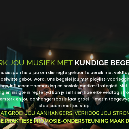
RK JOU MUSIEK MET
KUNDIGE BEGE
mosiespan help jou om die regte gehoor te bereik met veldtog
oelwitte gebou word. Ons begelei jou met playlist-voorleggin
ngs, influencer-bemarking en sosiale media-strategieë. Met
g en insigte in regte tyd kan jy self sien hoe elke veldtog st
ersterk en jou aanhangersbasis laat groei — met ’n toegewy
stap saam met jou stap.
AT GROEI JOU AANHANGERS. VERHOOG JOU STRO
SE PRAKTIESE PROMOSIE-ONDERSTEUNING MAAK D