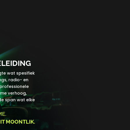
LEIDING
te wat spesifiek
gs, radio- en
 professionele
rome verhoog,
de span wat elke
ME.
IT MOONTLIK.