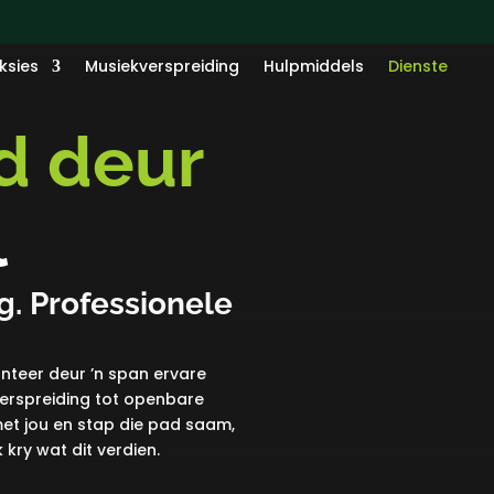
ksies
Musiekverspreiding
Hulpmiddels
Dienste
d deur
l
g. Professionele
anteer deur ’n span ervare
erspreiding tot openbare
t jou en stap die pad saam,
kry wat dit verdien.