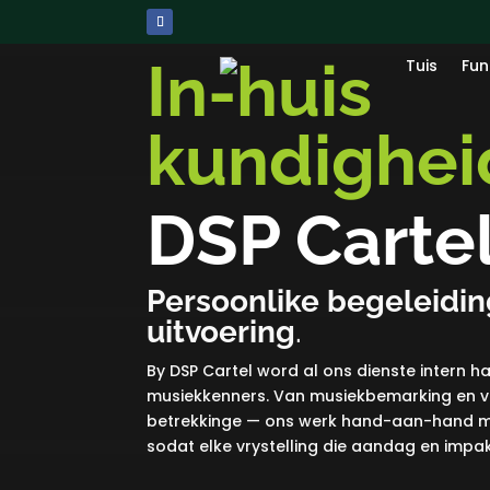
In-huis
Tuis
Fun
kundighei
DSP Carte
Persoonlike begeleidin
uitvoering
.
By DSP Cartel word al ons dienste intern h
musiekkenners. Van musiekbemarking en v
betrekkinge — ons werk hand-aan-hand me
sodat elke vrystelling die aandag en impak 