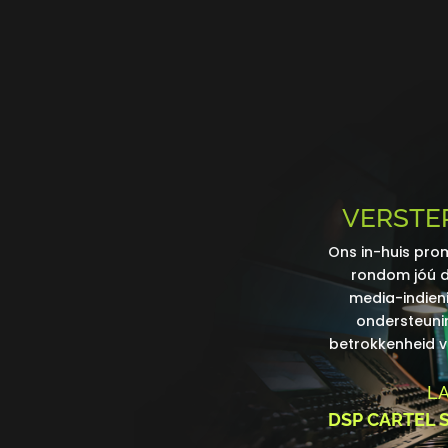
VERSTE
Ons in-huis pro
rondom jóú d
media-indieni
ondersteunin
betrokkenheid v
LA
DSP CARTEL 